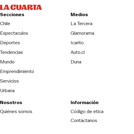
Secciones
Medios
Opens in new wind
Chile
La Tercera
Espectaculos
Glamorama
Opens in new window
Deportes
Icarito
Opens in new window
Tendencias
Auto.cl
Opens in new window
Mundo
Duna
Emprendimiento
Servicios
Urbana
Nosotros
Información
Opens in new
Quiénes somos
Código de etica
Contáctanos