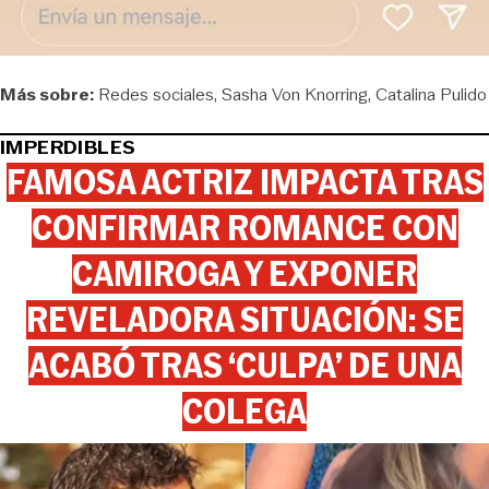
Más sobre:
Redes sociales
Sasha Von Knorring
Catalina Pulido
IMPERDIBLES
FAMOSA ACTRIZ IMPACTA TRAS
CONFIRMAR ROMANCE CON
CAMIROGA Y EXPONER
REVELADORA SITUACIÓN: SE
ACABÓ TRAS ‘CULPA’ DE UNA
COLEGA