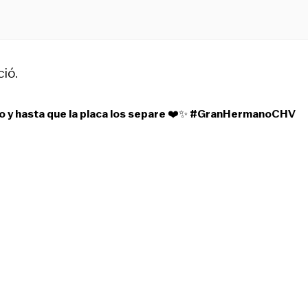
ció.
 y hasta que la placa los separe ❤️✨
#GranHermanoCHV