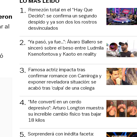
LO MÁS LEÍDO
1
.
Remezón total en el “Hay Que
Decirlo”: se confirma un segundo
ieron
despido y ya son dos los rostros
r al
desvinculados
2
.
“Ya pasó, ya fue...”: Álvaro Ballero se
sinceró sobre el beso entre Ludmila
Ksenofontova y Kaoto en reality
ró
3
.
Famosa actriz impacta tras
confirmar romance con Camiroga y
exponer reveladora situación: se
acabó tras ‘culpa’ de una colega
4
.
“Me convertí en un cerdo
depresivo”: Arturo Longton muestra
su increíble cambio físico tras bajar
18 kilos
5
.
Sorprenderá con inédita faceta: