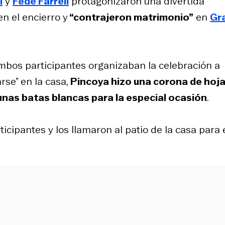
i
y
Fede Farrell
protagonizaron una divertida
en el encierro y
“contrajeron matrimonio”
en
Gr
mbos participantes organizaban la celebración a
se” en la casa,
Pincoya hizo una corona de hoj
 unas batas blancas para la especial ocasión
.
ticipantes y los llamaron al patio de la casa para 