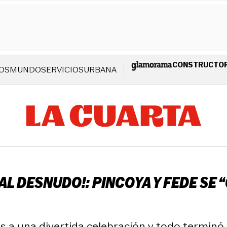
CONSTRUCTO
OS
MUNDO
SERVICIOS
URBANA
L DESNUDO!: PINCOYA Y FEDE SE 
s a una divertida celebración y todo termin