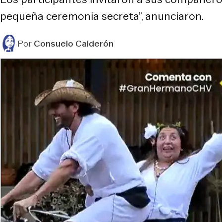
pequeña ceremonia secreta”, anunciaron.
Por
Consuelo Calderón