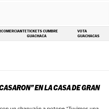
R
COMERCIANTE
TICKETS CUMBRE
VOTA
OPENS IN NEW WINDOW
OPEN
GUACHACA
GUACHACAS
“CASARON” EN LA CASA DE GRAN
ó con un chapuzón a potope. “Tuvimos una