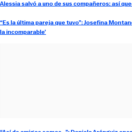
Alessia salvó a uno de sus compañeros: así qu
“Es la última pareja que tuvo”: Josefina Montané
la incomparable’
“Así de amigos somos…”: Daniela Aránguiz enca