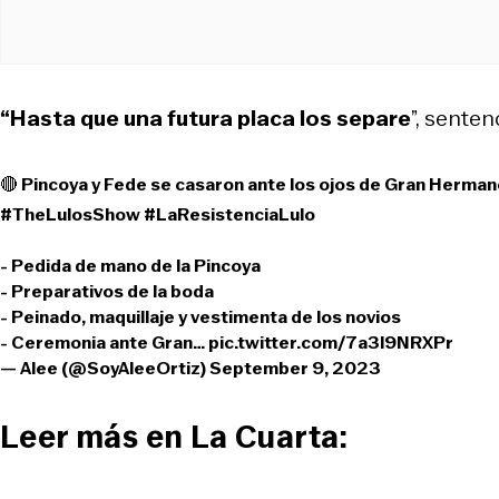
“Hasta que una futura placa los separe
”, senten
🔴 Pincoya y Fede se casaron ante los ojos de Gran Hermano
#TheLulosShow
#LaResistenciaLulo
- Pedida de mano de la Pincoya
- Preparativos de la boda
- Peinado, maquillaje y vestimenta de los novios
- Ceremonia ante Gran…
pic.twitter.com/7a3l9NRXPr
— Alee (@SoyAleeOrtiz)
September 9, 2023
Leer más en La Cuarta: