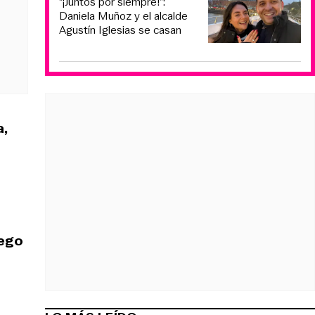
“¡Juntos por siempre!”:
Daniela Muñoz y el alcalde
Agustín Iglesias se casan
a,
uego