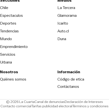
Secciones
Medios
Opens in new wind
Chile
La Tercera
Espectaculos
Glamorama
Opens in new window
Deportes
Icarito
Opens in new window
Tendencias
Auto.cl
Opens in new window
Mundo
Duna
Emprendimiento
Servicios
Urbana
Nosotros
Información
Opens in new
Quiénes somos
Código de etica
Contáctanos
Opens in new window
Ope
© 2026 La Cuarta
Canal de denuncias
Declaración de Intereses
Opens in new window
Opens in new window
Contacto comercial
Tarifas publicidad electoral
Términos y condiciones