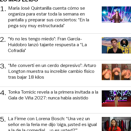
1
.
María José Quintanilla cuenta cómo se
organiza para estar toda la semana en
pantalla y preparar sus conciertos: “En la
pega soy muy estructurada”
2
.
“Yo no les tengo miedo”: Fran García-
Huidobro lanzó tajante respuesta a “La
Cofradía”
3
.
“Me convertí en un cerdo depresivo”: Arturo
Longton muestra su increíble cambio físico
tras bajar 18 kilos
4
.
Tonka Tomicic revela a la primera invitada a la
Gala de Viña 2027: nunca había asistido
5
.
La Firme con Lorena Bosch: “Una vez un
señor en la feria me dijo ‘oiga, ¡usted es igual
a la de la comedia!... ¿o es usted?’”