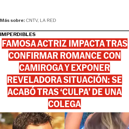
Más sobre:
CNTV
LA RED
IMPERDIBLES
FAMOSA ACTRIZ IMPACTA TRAS
CONFIRMAR ROMANCE CON
CAMIROGA Y EXPONER
REVELADORA SITUACIÓN: SE
ACABÓ TRAS ‘CULPA’ DE UNA
COLEGA