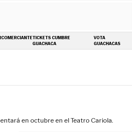
R
COMERCIANTE
TICKETS CUMBRE
VOTA
OPENS IN NEW WINDOW
OPEN
GUACHACA
GUACHACAS
ntará en octubre en el Teatro Cariola.