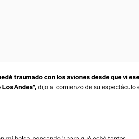
edé traumado con los aviones desde que vi es
e Los Andes”,
dijo al comienzo de su espectáculo 
con mi bolso, pensando ‘¿para qué eché tantos