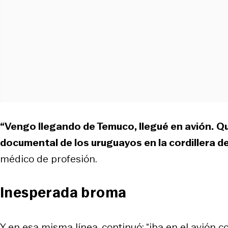
“Vengo llegando de Temuco, llegué en avión.
Qu
documental de los uruguayos en la cordillera d
médico de profesión.
Inesperada broma
Y en esa misma línea, continuó: “iba en el avión 