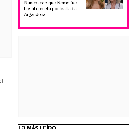
Nunes cree que Neme fue
hostil con ella por lealtad a
Argandoña
e
el
LO MÁS LEÍDO