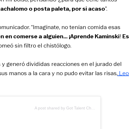
achalomo o posta paleta, por si acaso
”.
omunicador. “Imagínate, no tenían comida esas
n en comerse a alguien… ¡Aprende Kaminski
!
E
romeó sin filtro el chistólogo.
 y generó divididas reacciones en el jurado del
sus manos a la cara y no pudo evitar las risas,
Leo
A post shared by Got Talent Chile (@gottalentchile)