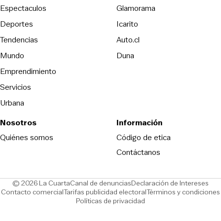
Espectaculos
Glamorama
Opens in new window
Deportes
Icarito
Opens in new window
Tendencias
Auto.cl
Opens in new window
Mundo
Duna
Emprendimiento
Servicios
Urbana
Nosotros
Información
Opens in new
Quiénes somos
Código de etica
Contáctanos
Opens in new window
Ope
© 2026 La Cuarta
Canal de denuncias
Declaración de Intereses
Opens in new window
Opens in new window
Contacto comercial
Tarifas publicidad electoral
Términos y condiciones
Políticas de privacidad