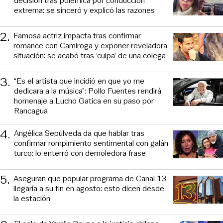
decisión tras polémica por conducción
extrema: se sinceró y explicó las razones
2
.
Famosa actriz impacta tras confirmar
romance con Camiroga y exponer reveladora
situación: se acabó tras ‘culpa’ de una colega
3
.
“Es el artista que incidió en que yo me
dedicara a la música”: Pollo Fuentes rendirá
homenaje a Lucho Gatica en su paso por
Rancagua
4
.
Angélica Sepúlveda da que hablar tras
confirmar rompimiento sentimental con galán
turco: lo enterró con demoledora frase
5
.
Aseguran que popular programa de Canal 13
llegaría a su fin en agosto: esto dicen desde
la estación