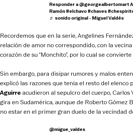
Responder a @georgealbertomart Ang
Ramón
#elchavo
#chaves
#chespirit
♬ sonido original - Miguel Valdés
Recordemos que en la serie, Angelines Fernánde
relación de amor no correspondido, con la vecina
corazón de su “Monchito”, por lo cual se conviert
Sin embargo, para disipar rumores y malos entend
explicó las razones que tenía el resto del elenco 
Aguirre
acudieron al sepulcro del cuerpo, Carlos 
gira en Sudamérica, aunque de Roberto Gómez Bol
no estar en el primer gran duelo de la vecindad d
@migue_valdes