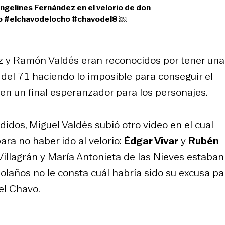
elines Fernández en el velorio de don
o
#elchavodelocho
#chavodel8
￼
z y Ramón Valdés eran reconocidos por tener una
 del 71 haciendo lo imposible para conseguir el
e en un final esperanzador para los personajes.
idos, Miguel Valdés subió otro video en el cual
para no haber ido al velorio:
Édgar Vivar
y
Rubén
Villagrán y María Antonieta de las Nieves estaban
años no le consta cuál habría sido su excusa pa
el Chavo.