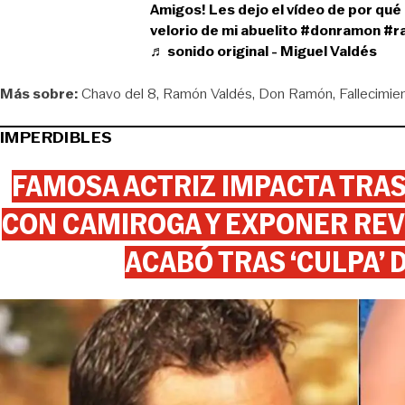
Amigos! Les dejo el vídeo de por qué 
velorio de mi abuelito
#donramon
#r
♬ sonido original - Miguel Valdés
Más sobre:
Chavo del 8
Ramón Valdés
Don Ramón
Fallecimie
IMPERDIBLES
FAMOSA ACTRIZ IMPACTA TR
CON CAMIROGA Y EXPONER REV
ACABÓ TRAS ‘CULPA’ 