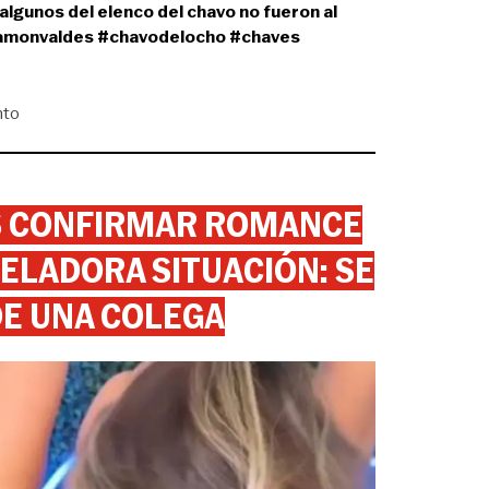
algunos del elenco del chavo no fueron al
amonvaldes
#chavodelocho
#chaves
nto
AS CONFIRMAR ROMANCE
ELADORA SITUACIÓN: SE
DE UNA COLEGA