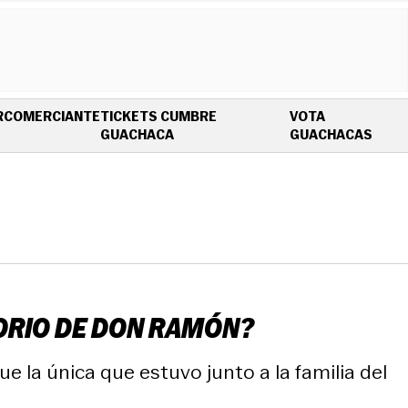
R
COMERCIANTE
TICKETS CUMBRE
VOTA
OPENS IN NEW WINDOW
OPEN
GUACHACA
GUACHACAS
LORIO DE DON RAMÓN?
e la única que estuvo junto a la familia del