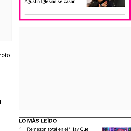
Agustín Iglesias se casan
roto
l
LO MÁS LEÍDO
1
.
Remezón total en el “Hay Que