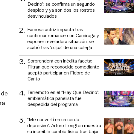
Decirlo”: se confirma un segundo
despido y ya son dos los rostros
desvinculados
2
.
Famosa actriz impacta tras
confirmar romance con Camiroga y
exponer reveladora situación: se
acabó tras ‘culpa’ de una colega
3
.
Sorprenderá con inédita faceta:
Filtran que reconocido comediante
aceptó participar en Fiebre de
Canto
4
.
Terremoto en el “Hay Que Decirlo”:
 de
emblemática panelista fue
ra
despedida del programa
5
.
“Me convertí en un cerdo
depresivo”: Arturo Longton muestra
su increíble cambio físico tras bajar