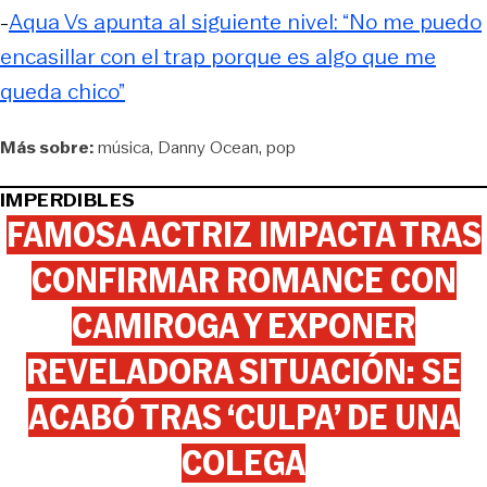
-
Aqua Vs apunta al siguiente nivel: “No me puedo
encasillar con el trap porque es algo que me
queda chico”
Más sobre:
música
Danny Ocean
pop
IMPERDIBLES
FAMOSA ACTRIZ IMPACTA TRAS
CONFIRMAR ROMANCE CON
CAMIROGA Y EXPONER
REVELADORA SITUACIÓN: SE
ACABÓ TRAS ‘CULPA’ DE UNA
COLEGA