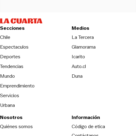
Secciones
Medios
Opens in new wind
Chile
La Tercera
Espectaculos
Glamorama
Opens in new window
Deportes
Icarito
Opens in new window
Tendencias
Auto.cl
Opens in new window
Mundo
Duna
Emprendimiento
Servicios
Urbana
Nosotros
Información
Opens in new
Quiénes somos
Código de etica
Contáctanos