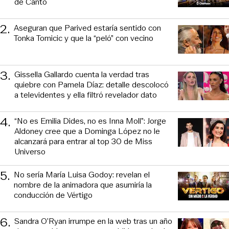
de Canto
2
.
Aseguran que Parived estaría sentido con
Tonka Tomicic y que la “peló” con vecino
3
.
Gissella Gallardo cuenta la verdad tras
quiebre con Pamela Díaz: detalle descolocó
a televidentes y ella filtró revelador dato
4
.
“No es Emilia Dides, no es Inna Moll”: Jorge
Aldoney cree que a Dominga López no le
alcanzará para entrar al top 30 de Miss
Universo
5
.
No sería María Luisa Godoy: revelan el
nombre de la animadora que asumiría la
conducción de Vértigo
6
.
Sandra O’Ryan irrumpe en la web tras un año