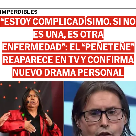
IMPERDIBLES
“ESTOY COMPLICADÍSIMO. SI NO
ES UNA, ES OTRA
ENFERMEDAD”: EL “PEÑETEÑE”
REAPARECE EN TV Y CONFIRMA
NUEVO DRAMA PERSONAL
View this post on Instagram