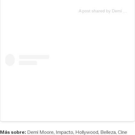
A post shared by Demi Moore (@demimoore)
Más sobre:
Demi Moore
Impacto
Hollywood
Belleza
Cine