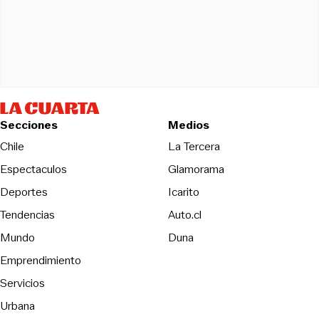
Secciones
Medios
Opens in new wind
Chile
La Tercera
Espectaculos
Glamorama
Opens in new window
Deportes
Icarito
Opens in new window
Tendencias
Auto.cl
Opens in new window
Mundo
Duna
Emprendimiento
Servicios
Urbana