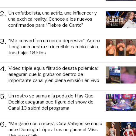
2
.
Un exfutbolista, una actriz, una influencer y
una exchica reality: Conoce a los nuevos
confirmados para “Fiebre de Canto”
3
.
“Me convertí en un cerdo depresivo”: Arturo
Longton muestra su increíble cambio físico
tras bajar 18 kilos
4
.
Video triple equis filtrado desata polémica:
aseguran que lo grabaron dentro de
importante canal y en plena emisión en vivo
5
.
Un rostro se suma a la poda de Hay Que
Decirlo: aseguran que figura del show de
Canal 13 saldrá del programa
6
.
“Me ganó con creces”: Cata Vallejos se rindió
ante Dominga López tras no ganar el Miss
Universo Chile