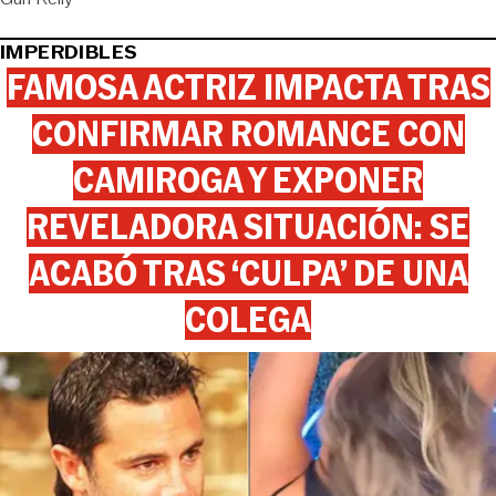
IMPERDIBLES
FAMOSA ACTRIZ IMPACTA TRAS
CONFIRMAR ROMANCE CON
CAMIROGA Y EXPONER
REVELADORA SITUACIÓN: SE
ACABÓ TRAS ‘CULPA’ DE UNA
COLEGA