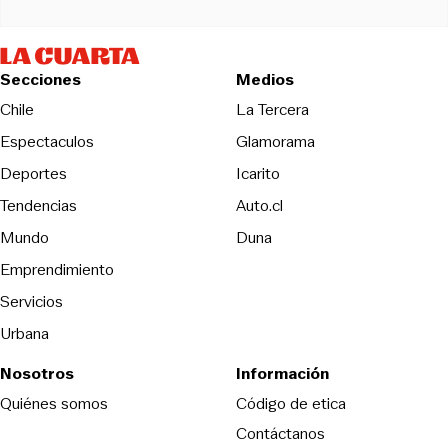
Secciones
Medios
Opens in new wind
Chile
La Tercera
Espectaculos
Glamorama
Opens in new window
Deportes
Icarito
Opens in new window
Tendencias
Auto.cl
Opens in new window
Mundo
Duna
Emprendimiento
Servicios
Urbana
Nosotros
Información
Opens in new
Quiénes somos
Código de etica
Contáctanos