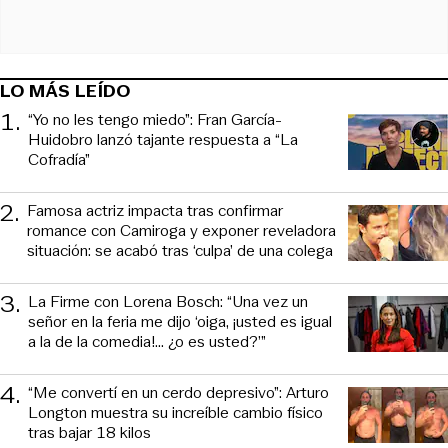
LO MÁS LEÍDO
1
.
“Yo no les tengo miedo”: Fran García-
Huidobro lanzó tajante respuesta a “La
Cofradía”
2
.
Famosa actriz impacta tras confirmar
romance con Camiroga y exponer reveladora
situación: se acabó tras ‘culpa’ de una colega
3
.
La Firme con Lorena Bosch: “Una vez un
señor en la feria me dijo ‘oiga, ¡usted es igual
a la de la comedia!... ¿o es usted?’”
4
.
“Me convertí en un cerdo depresivo”: Arturo
Longton muestra su increíble cambio físico
tras bajar 18 kilos