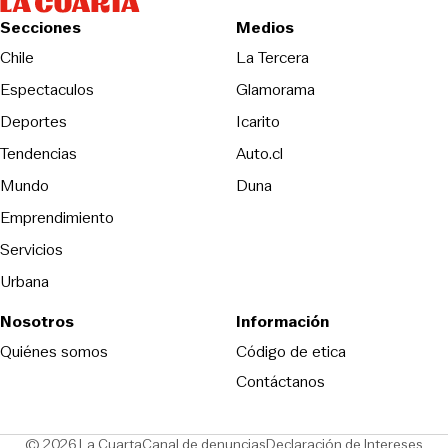
Secciones
Medios
Opens in new wind
Chile
La Tercera
Espectaculos
Glamorama
Opens in new window
Deportes
Icarito
Opens in new window
Tendencias
Auto.cl
Opens in new window
Mundo
Duna
Emprendimiento
Servicios
Urbana
Nosotros
Información
Opens in new
Quiénes somos
Código de etica
Contáctanos
Opens in new window
Ope
© 2026 La Cuarta
Canal de denuncias
Declaración de Intereses