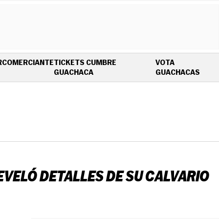
R
COMERCIANTE
TICKETS CUMBRE
VOTA
OPENS IN NEW WINDOW
OPEN
GUACHACA
GUACHACAS
EVELÓ DETALLES DE SU CALVARIO