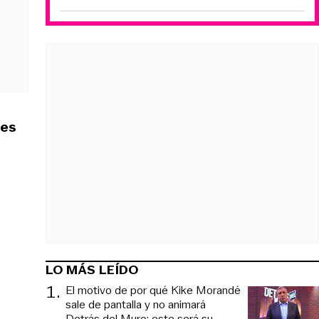
les
LO MÁS LEÍDO
1
.
El motivo de por qué Kike Morandé
sale de pantalla y no animará
Detrás del Muro: este será su