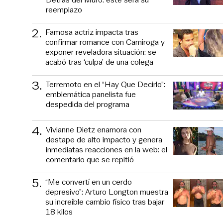
reemplazo
2
.
Famosa actriz impacta tras
confirmar romance con Camiroga y
exponer reveladora situación: se
acabó tras ‘culpa’ de una colega
3
.
Terremoto en el “Hay Que Decirlo”:
emblemática panelista fue
despedida del programa
4
.
Vivianne Dietz enamora con
destape de alto impacto y genera
inmediatas reacciones en la web: el
comentario que se repitió
5
.
“Me convertí en un cerdo
depresivo”: Arturo Longton muestra
su increíble cambio físico tras bajar
18 kilos