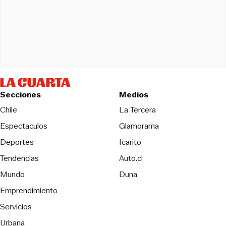
Secciones
Medios
Opens in new wind
Chile
La Tercera
Espectaculos
Glamorama
Opens in new window
Deportes
Icarito
Opens in new window
Tendencias
Auto.cl
Opens in new window
Mundo
Duna
Emprendimiento
Servicios
Urbana