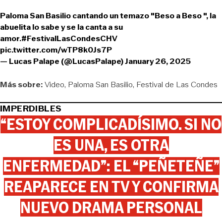
Paloma San Basilio cantando un temazo "Beso a Beso ", la
abuelita lo sabe y se la canta a su
amor.
#FestivalLasCondesCHV
pic.twitter.com/wTP8k0Js7P
— Lucas Palape (@LucasPalape)
January 26, 2025
Más sobre:
Video
Paloma San Basilio
Festival de Las Condes
IMPERDIBLES
“ESTOY COMPLICADÍSIMO. SI NO
ES UNA, ES OTRA
ENFERMEDAD”: EL “PEÑETEÑE”
REAPARECE EN TV Y CONFIRMA
NUEVO DRAMA PERSONAL