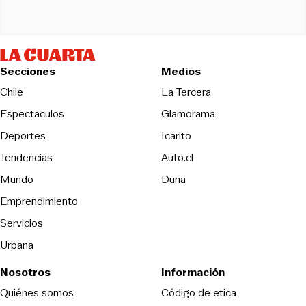
Secciones
Medios
Opens in new wind
Chile
La Tercera
Espectaculos
Glamorama
Opens in new window
Deportes
Icarito
Opens in new window
Tendencias
Auto.cl
Opens in new window
Mundo
Duna
Emprendimiento
Servicios
Urbana
Nosotros
Información
Opens in new
Quiénes somos
Código de etica