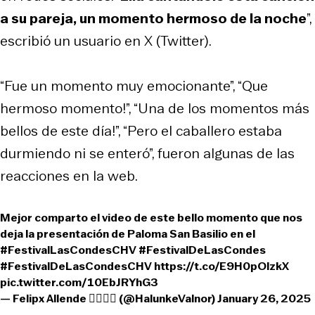
a su pareja, un momento hermoso de la noche
”,
escribió un usuario en X (Twitter).
“Fue un momento muy emocionante”, “Que
hermoso momento!”, “Una de los momentos más
bellos de este día!”, “Pero el caballero estaba
durmiendo ni se enteró”, fueron algunas de las
reacciones en la web.
Mejor comparto el video de este bello momento que nos
deja la presentación de Paloma San Basilio en el
#FestivalLasCondesCHV
#FestivalDeLasCondes
#FestivalDeLasCondesCHV
https://t.co/E9H0pOlzkX
pic.twitter.com/10EbJRYhG3
— Felipx Allende 🏳️‍🌈💜🧡 (@HalunkeValnor)
January 26, 2025