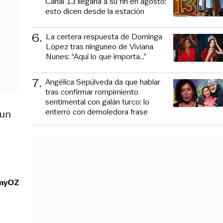
Canal 13 llegaría a su fin en agosto:
esto dicen desde la estación
6
.
La certera respuesta de Dominga
López tras ninguneo de Viviana
Nunes: “Aquí lo que importa...”
7
.
Angélica Sepúlveda da que hablar
tras confirmar rompimiento
sentimental con galán turco: lo
enterró con demoledora frase
 un
lmyOZ