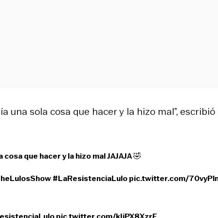
nía una sola cosa que hacer y la hizo mal”, escribió
la cosa que hacer y la hizo mal JAJAJA 🤣
heLulosShow
#LaResistenciaLulo
pic.twitter.com/70vyP
esistenciaLulo
pic.twitter.com/kIjPX8XzrE