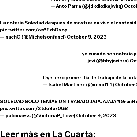
— Anto Parra (@jdkdkdkajwkq)
Octo
La notaria Soledad después de mostrar en vivo el contenid
pic.twitter.com/ze6ExbDsop
— nachO (@Michelsonfancl)
October 9, 2023
yo cuando sea notaria
p
— javi (@bbyjaviera)
Oc
Oye pero primer día de trabajo de la notar
— Isabel Martinez (@immd11)
October 
SOLEDAD SOLO TENÍAS UN TRABAJO JAJAJAJAJA
#GranH
pic.twitter.com/2tdo3ar0G8
— palomavss (@VictoriaP_Love)
October 9, 2023
Leer más en La Cuarta: