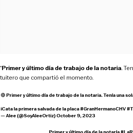
“
Primer y último día de trabajo de la notaria
. Te
tuitero que compartió el momento.
🔴 Primer y último día de trabajo de la notaria. Tenía una so
iCata la primera salvada de la placa
#GranHermanoCHV
#T
— Alee (@SoyAleeOrtiz)
October 9, 2023
Primer y último día de la notaría
#LaR