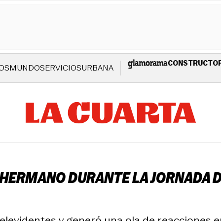
CONSTRUCTO
OS
MUNDO
SERVICIOS
URBANA
N HERMANO DURANTE LA JORNADA D
 televidentes y generó una ola de reacciones e