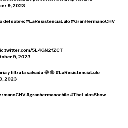
ber 9, 2023
o del sobre:
#LaResistenciaLulo
#GranHermanoCHV
ic.twitter.com/5L4GN2fZCT
tober 9, 2023
ia y filtra la salvada 😂😂
#LaResistenciaLulo
9, 2023
ermanoCHV
#granhermanochile
#TheLulosShow