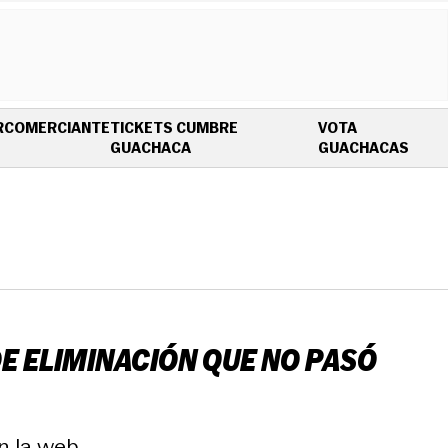
R
COMERCIANTE
TICKETS CUMBRE
VOTA
OPENS IN NEW WINDOW
OPEN
GUACHACA
GUACHACAS
E ELIMINACIÓN QUE NO PASÓ
n la web.