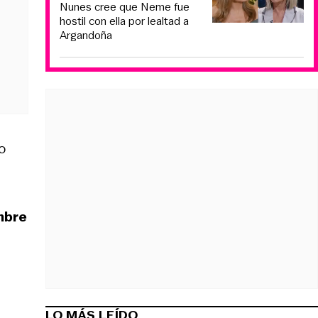
Nunes cree que Neme fue
hostil con ella por lealtad a
Argandoña
io
ombre
LO MÁS LEÍDO