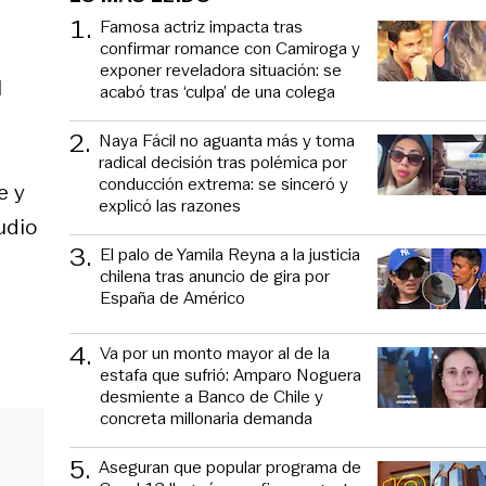
1
.
Famosa actriz impacta tras
confirmar romance con Camiroga y
exponer reveladora situación: se
l
acabó tras ‘culpa’ de una colega
2
.
Naya Fácil no aguanta más y toma
radical decisión tras polémica por
conducción extrema: se sinceró y
e y
explicó las razones
udio
3
.
El palo de Yamila Reyna a la justicia
chilena tras anuncio de gira por
España de Américo
4
.
Va por un monto mayor al de la
estafa que sufrió: Amparo Noguera
desmiente a Banco de Chile y
concreta millonaria demanda
5
.
Aseguran que popular programa de