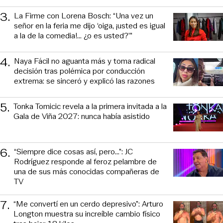
3
.
La Firme con Lorena Bosch: “Una vez un
señor en la feria me dijo ‘oiga, ¡usted es igual
a la de la comedia!... ¿o es usted?’”
4
.
Naya Fácil no aguanta más y toma radical
decisión tras polémica por conducción
extrema: se sinceró y explicó las razones
5
.
Tonka Tomicic revela a la primera invitada a la
Gala de Viña 2027: nunca había asistido
6
.
“Siempre dice cosas así, pero...”: JC
Rodríguez responde al feroz pelambre de
una de sus más conocidas compañeras de
TV
7
.
“Me convertí en un cerdo depresivo”: Arturo
Longton muestra su increíble cambio físico