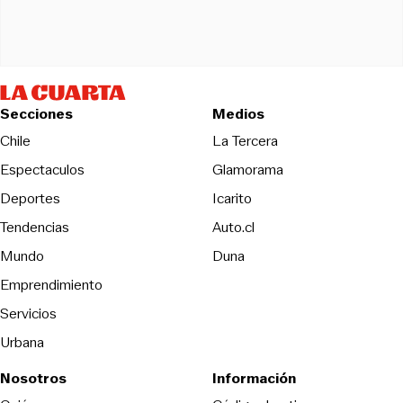
Secciones
Medios
Opens in new wind
Chile
La Tercera
Espectaculos
Glamorama
Opens in new window
Deportes
Icarito
Opens in new window
Tendencias
Auto.cl
Opens in new window
Mundo
Duna
Emprendimiento
Servicios
Urbana
Nosotros
Información