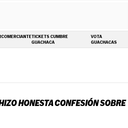
R
COMERCIANTE
TICKETS CUMBRE
VOTA
OPENS IN NEW WINDOW
OPEN
GUACHACA
GUACHACAS
O HIZO HONESTA CONFESIÓN SOBRE