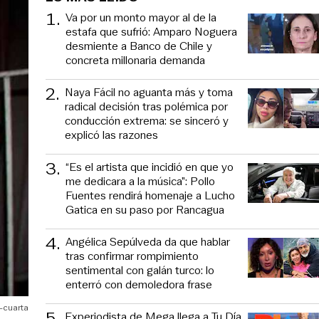
1
.
Va por un monto mayor al de la
estafa que sufrió: Amparo Noguera
desmiente a Banco de Chile y
concreta millonaria demanda
2
.
Naya Fácil no aguanta más y toma
radical decisión tras polémica por
conducción extrema: se sinceró y
explicó las razones
3
.
“Es el artista que incidió en que yo
me dedicara a la música”: Pollo
Fuentes rendirá homenaje a Lucho
Gatica en su paso por Rancagua
4
.
Angélica Sepúlveda da que hablar
tras confirmar rompimiento
sentimental con galán turco: lo
enterró con demoledora frase
a-cuarta
5
.
Experiodista de Mega llega a Tu Día