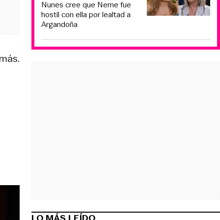
Nunes cree que Neme fue
hostil con ella por lealtad a
Argandoña
 más.
LO MÁS LEÍDO