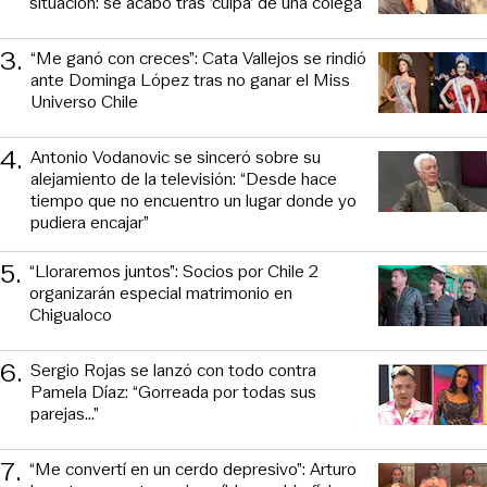
situación: se acabó tras ‘culpa’ de una colega
3
.
“Me ganó con creces”: Cata Vallejos se rindió
ante Dominga López tras no ganar el Miss
Universo Chile
4
.
Antonio Vodanovic se sinceró sobre su
alejamiento de la televisión: “Desde hace
tiempo que no encuentro un lugar donde yo
pudiera encajar”
5
.
“Lloraremos juntos”: Socios por Chile 2
organizarán especial matrimonio en
Chigualoco
6
.
Sergio Rojas se lanzó con todo contra
Pamela Díaz: “Gorreada por todas sus
parejas…”
7
.
“Me convertí en un cerdo depresivo”: Arturo