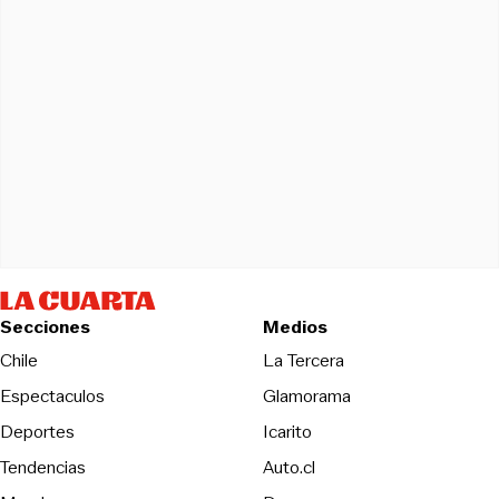
Secciones
Medios
Opens in new wind
Chile
La Tercera
Espectaculos
Glamorama
Opens in new window
Deportes
Icarito
Opens in new window
Tendencias
Auto.cl