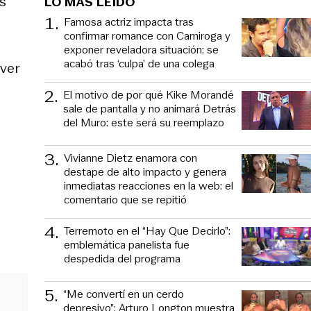
s
LO MÁS LEÍDO
1
.
Famosa actriz impacta tras
confirmar romance con Camiroga y
exponer reveladora situación: se
acabó tras ‘culpa’ de una colega
lver
2
.
El motivo de por qué Kike Morandé
sale de pantalla y no animará Detrás
del Muro: este será su reemplazo
3
.
Vivianne Dietz enamora con
destape de alto impacto y genera
inmediatas reacciones en la web: el
comentario que se repitió
4
.
Terremoto en el “Hay Que Decirlo”:
emblemática panelista fue
despedida del programa
5
.
“Me convertí en un cerdo
depresivo”: Arturo Longton muestra