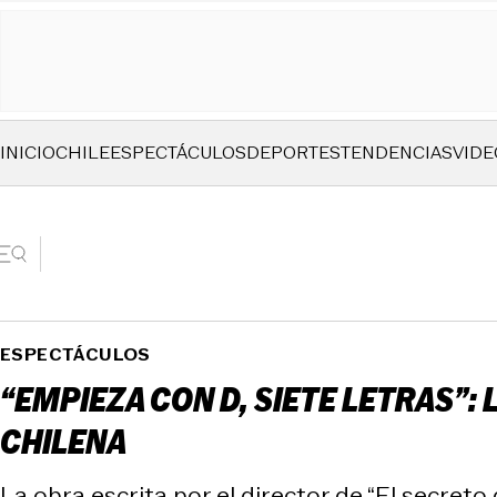
INICIO
CHILE
ESPECTÁCULOS
DEPORTES
TENDENCIAS
VIDE
ESPECTÁCULOS
“EMPIEZA CON D, SIETE LETRAS”
CHILENA
La obra escrita por el director de “El secret