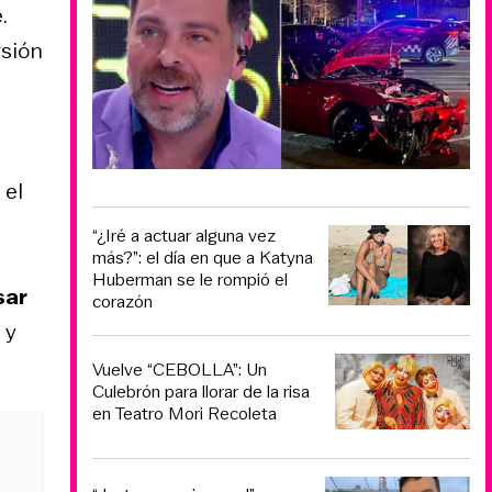
.
rsión
 el
“¿Iré a actuar alguna vez
más?”: el día en que a Katyna
Huberman se le rompió el
sar
corazón
 y
Vuelve “CEBOLLA”: Un
Culebrón para llorar de la risa
en Teatro Mori Recoleta