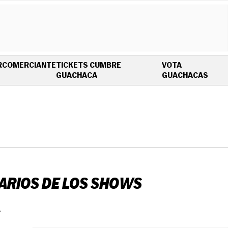
R
COMERCIANTE
TICKETS CUMBRE
VOTA
OPENS IN NEW WINDOW
OPEN
GUACHACA
GUACHACAS
RARIOS DE LOS SHOWS
.