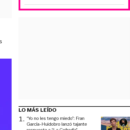
s
LO MÁS LEÍDO
1
.
“Yo no les tengo miedo”: Fran
García-Huidobro lanzó tajante
respuesta a “La Cofradía”