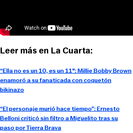
Leer más en La Cuarta:
“Ella no es un 10, es un 11″: Millie Bobby Brown
enamoró a su fanaticada con coquetón
bikinazo
“El personaje murió hace tiempo”: Ernesto
Belloni criticó sin filtro a Miguelito tras su
paso por Tierra Brava