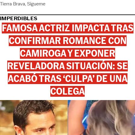
Tierra Brava
Sígueme
IMPERDIBLES
FAMOSA ACTRIZ IMPACTA TRAS
CONFIRMAR ROMANCE CON
CAMIROGA Y EXPONER
REVELADORA SITUACIÓN: SE
ACABÓ TRAS ‘CULPA’ DE UNA
COLEGA