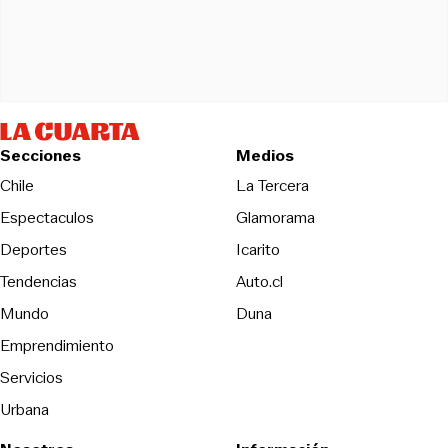
Secciones
Medios
Opens in new wind
Chile
La Tercera
Espectaculos
Glamorama
Opens in new window
Deportes
Icarito
Opens in new window
Tendencias
Auto.cl
Opens in new window
Mundo
Duna
Emprendimiento
Servicios
Urbana