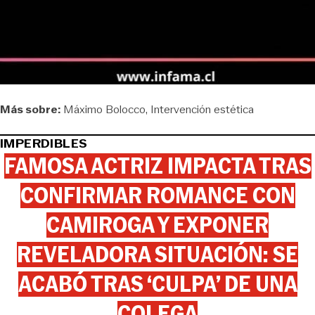
Más sobre:
Máximo Bolocco
Intervención estética
IMPERDIBLES
FAMOSA ACTRIZ IMPACTA TRAS
CONFIRMAR ROMANCE CON
CAMIROGA Y EXPONER
REVELADORA SITUACIÓN: SE
ACABÓ TRAS ‘CULPA’ DE UNA
COLEGA