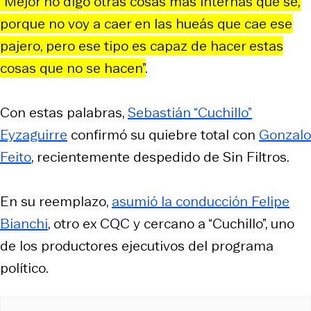
“Mejor no digo otras cosas más internas que sé,
porque no voy a caer en las hueás que cae ese
pajero, pero ese tipo es capaz de hacer estas
cosas que no se hacen”
.
Con estas palabras,
Sebastián “Cuchillo”
Eyzaguirre
confirmó su quiebre total con
Gonzalo
Feito
, recientemente despedido de Sin Filtros.
En su reemplazo,
asumió la conducción Felipe
Bianchi
, otro ex CQC y cercano a “Cuchillo”, uno
de los productores ejecutivos del programa
político.