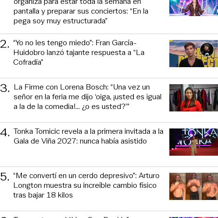
organiza para estar toda la semana en
pantalla y preparar sus conciertos: “En la
pega soy muy estructurada”
2
.
“Yo no les tengo miedo”: Fran García-
Huidobro lanzó tajante respuesta a “La
Cofradía”
3
.
La Firme con Lorena Bosch: “Una vez un
señor en la feria me dijo ‘oiga, ¡usted es igual
a la de la comedia!... ¿o es usted?’”
4
.
Tonka Tomicic revela a la primera invitada a la
Gala de Viña 2027: nunca había asistido
5
.
“Me convertí en un cerdo depresivo”: Arturo
Longton muestra su increíble cambio físico
tras bajar 18 kilos