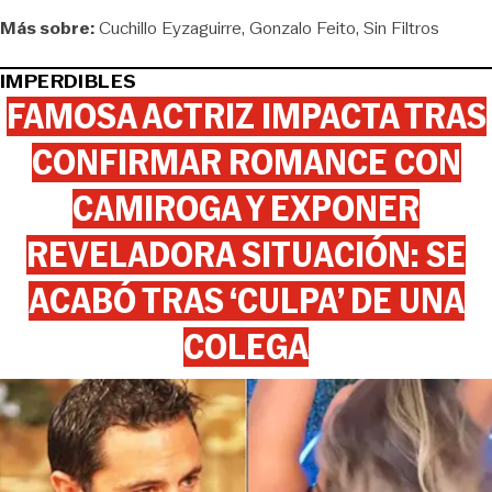
Más sobre:
Cuchillo Eyzaguirre
Gonzalo Feito
Sin Filtros
IMPERDIBLES
FAMOSA ACTRIZ IMPACTA TRAS
CONFIRMAR ROMANCE CON
CAMIROGA Y EXPONER
REVELADORA SITUACIÓN: SE
ACABÓ TRAS ‘CULPA’ DE UNA
COLEGA