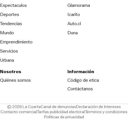
Espectaculos
Glamorama
Opens in new window
Deportes
Icarito
Opens in new window
Tendencias
Auto.cl
Opens in new window
Mundo
Duna
Emprendimiento
Servicios
Urbana
Nosotros
Información
Opens in new
Quiénes somos
Código de etica
Contáctanos
Opens in new window
Ope
© 2026 La Cuarta
Canal de denuncias
Declaración de Intereses
Opens in new window
Opens in new window
Contacto comercial
Tarifas publicidad electoral
Términos y condiciones
Políticas de privacidad