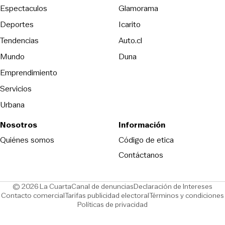
Espectaculos
Glamorama
Opens in new window
Deportes
Icarito
Opens in new window
Tendencias
Auto.cl
Opens in new window
Mundo
Duna
Emprendimiento
Servicios
Urbana
Nosotros
Información
Opens in new
Quiénes somos
Código de etica
Contáctanos
Opens in new window
Ope
© 2026 La Cuarta
Canal de denuncias
Declaración de Intereses
Opens in new window
Opens in new window
Contacto comercial
Tarifas publicidad electoral
Términos y condiciones
Políticas de privacidad