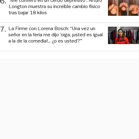
6
.
“Me convertí en un cerdo depresivo”: Arturo
Longton muestra su increíble cambio físico
tras bajar 18 kilos
7
.
La Firme con Lorena Bosch: “Una vez un
señor en la feria me dijo ‘oiga, ¡usted es igual
a la de la comedia!... ¿o es usted?’”