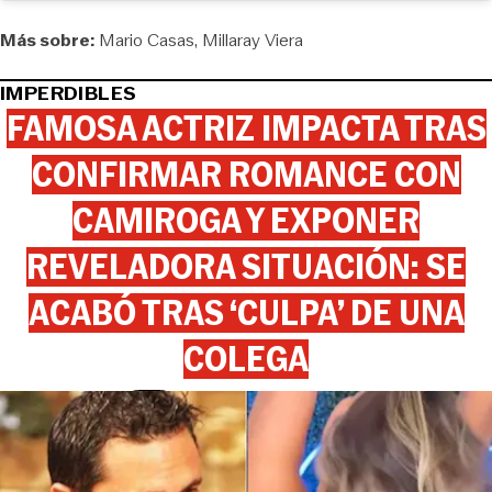
Más sobre:
Mario Casas
Millaray Viera
IMPERDIBLES
FAMOSA ACTRIZ IMPACTA TRAS
CONFIRMAR ROMANCE CON
CAMIROGA Y EXPONER
REVELADORA SITUACIÓN: SE
ACABÓ TRAS ‘CULPA’ DE UNA
COLEGA
View this post on Instagram