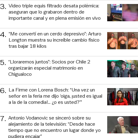
3
.
Video triple equis filtrado desata polémica:
aseguran que lo grabaron dentro de
importante canal y en plena emisión en vivo
4
.
“Me convertí en un cerdo depresivo”: Arturo
Longton muestra su increíble cambio físico
tras bajar 18 kilos
5
.
“Lloraremos juntos”: Socios por Chile 2
organizarán especial matrimonio en
Chigualoco
6
.
La Firme con Lorena Bosch: “Una vez un
señor en la feria me dijo ‘oiga, ¡usted es igual
a la de la comedia!... ¿o es usted?’”
7
.
Antonio Vodanovic se sinceró sobre su
alejamiento de la televisión: “Desde hace
tiempo que no encuentro un lugar donde yo
pudiera encajar”