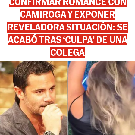
CONFIRMAR ROMANCE CON
CAMIROGA Y EXPONER
REVELADORA SITUACIÓN: SE
ACABÓ TRAS ‘CULPA’ DE UNA
COLEGA
View this post on Instagram