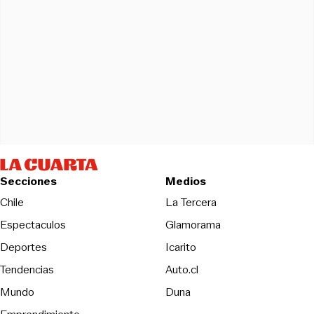
Secciones
Medios
Opens in new wind
Chile
La Tercera
Espectaculos
Glamorama
Opens in new window
Deportes
Icarito
Opens in new window
Tendencias
Auto.cl
Opens in new window
Mundo
Duna