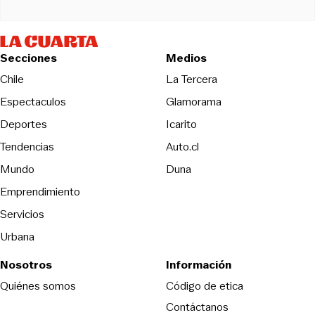
Secciones
Medios
Opens in new wind
Chile
La Tercera
Espectaculos
Glamorama
Opens in new window
Deportes
Icarito
Opens in new window
Tendencias
Auto.cl
Opens in new window
Mundo
Duna
Emprendimiento
Servicios
Urbana
Nosotros
Información
Opens in new
Quiénes somos
Código de etica
Contáctanos