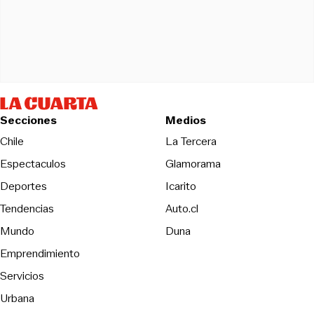
Secciones
Medios
Opens in new wind
Chile
La Tercera
Espectaculos
Glamorama
Opens in new window
Deportes
Icarito
Opens in new window
Tendencias
Auto.cl
Opens in new window
Mundo
Duna
Emprendimiento
Servicios
Urbana