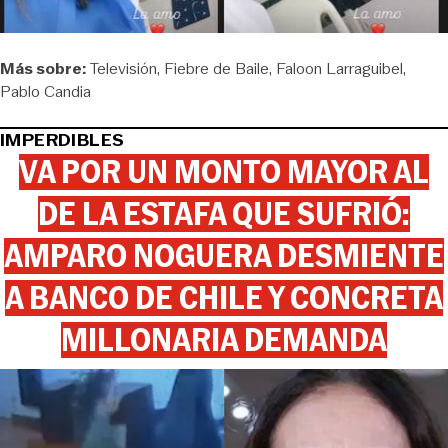
Más sobre:
Televisión
Fiebre de Baile
Faloon Larraguibel
Pablo Candia
IMPERDIBLES
VA POR UN MONTO MAYOR AL
DE LA ESTAFA QUE SUFRIÓ:
AMPARO NOGUERA DESMIENTE
A BANCO DE CHILE Y CONCRETA
MILLONARIA DEMANDA