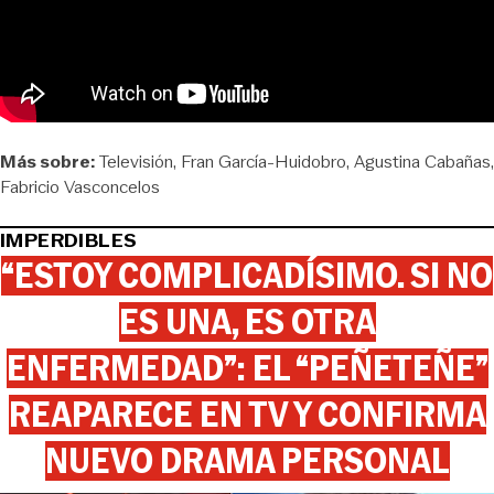
Más sobre:
Televisión
Fran García-Huidobro
Agustina Cabañas
Fabricio Vasconcelos
IMPERDIBLES
“ESTOY COMPLICADÍSIMO. SI NO
ES UNA, ES OTRA
ENFERMEDAD”: EL “PEÑETEÑE”
REAPARECE EN TV Y CONFIRMA
NUEVO DRAMA PERSONAL