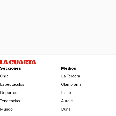
Secciones
Medios
Opens in new wind
Chile
La Tercera
Espectaculos
Glamorama
Opens in new window
Deportes
Icarito
Opens in new window
Tendencias
Auto.cl
Opens in new window
Mundo
Duna