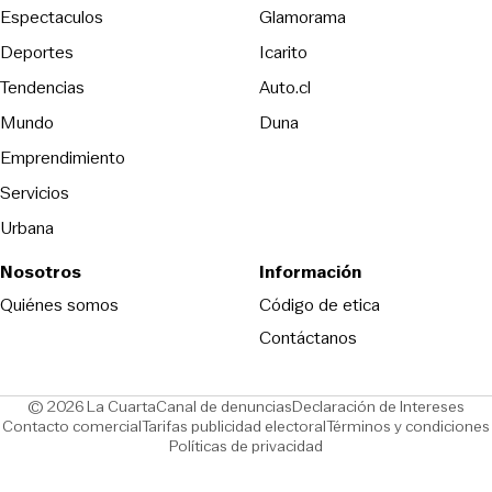
Espectaculos
Glamorama
Opens in new window
Deportes
Icarito
Opens in new window
Tendencias
Auto.cl
Opens in new window
Mundo
Duna
Emprendimiento
Servicios
Urbana
Nosotros
Información
Opens in new
Quiénes somos
Código de etica
Contáctanos
Opens in new window
Ope
© 2026 La Cuarta
Canal de denuncias
Declaración de Intereses
Opens in new window
Opens in new window
Contacto comercial
Tarifas publicidad electoral
Términos y condiciones
Políticas de privacidad