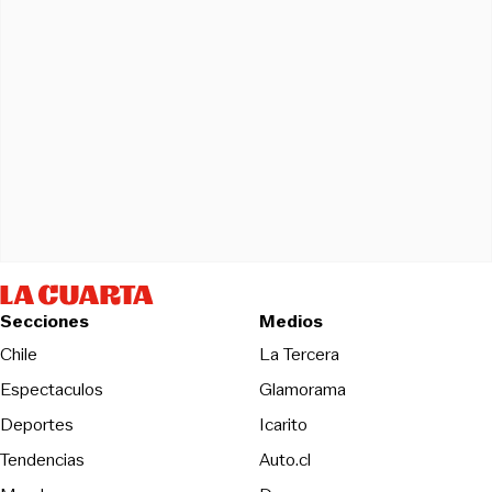
Secciones
Medios
Opens in new wind
Chile
La Tercera
Espectaculos
Glamorama
Opens in new window
Deportes
Icarito
Opens in new window
Tendencias
Auto.cl