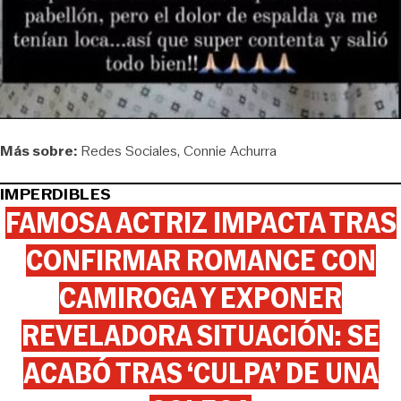
Más sobre:
Redes Sociales
Connie Achurra
IMPERDIBLES
FAMOSA ACTRIZ IMPACTA TRAS
CONFIRMAR ROMANCE CON
CAMIROGA Y EXPONER
REVELADORA SITUACIÓN: SE
ACABÓ TRAS ‘CULPA’ DE UNA