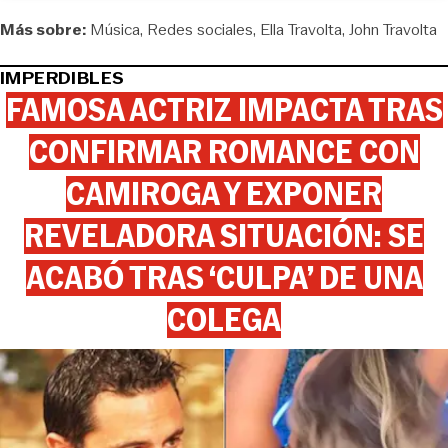
Más sobre:
Música
Redes sociales
Ella Travolta
John Travolta
IMPERDIBLES
FAMOSA ACTRIZ IMPACTA TRAS
CONFIRMAR ROMANCE CON
CAMIROGA Y EXPONER
REVELADORA SITUACIÓN: SE
ACABÓ TRAS ‘CULPA’ DE UNA
COLEGA
View this post on Instagram