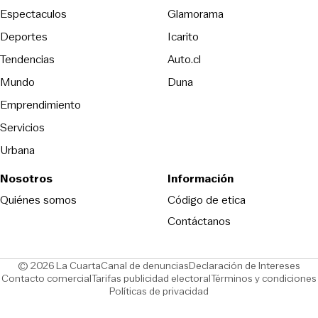
Espectaculos
Glamorama
Opens in new window
Deportes
Icarito
Opens in new window
Tendencias
Auto.cl
Opens in new window
Mundo
Duna
Emprendimiento
Servicios
Urbana
Nosotros
Información
Opens in new
Quiénes somos
Código de etica
Contáctanos
Opens in new window
Ope
© 2026 La Cuarta
Canal de denuncias
Declaración de Intereses
Opens in new window
Opens in new window
Contacto comercial
Tarifas publicidad electoral
Términos y condiciones
Políticas de privacidad