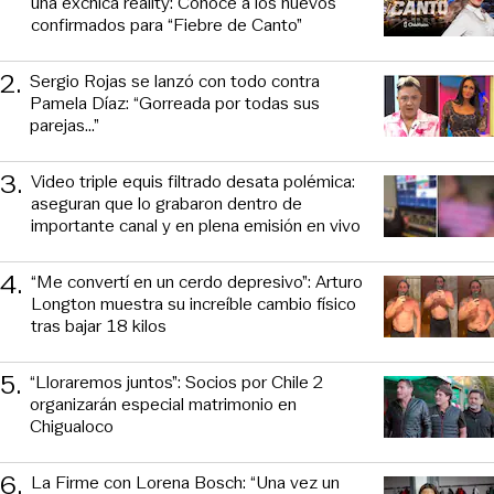
una exchica reality: Conoce a los nuevos
confirmados para “Fiebre de Canto”
2
.
Sergio Rojas se lanzó con todo contra
Pamela Díaz: “Gorreada por todas sus
parejas…”
3
.
Video triple equis filtrado desata polémica:
aseguran que lo grabaron dentro de
importante canal y en plena emisión en vivo
4
.
“Me convertí en un cerdo depresivo”: Arturo
Longton muestra su increíble cambio físico
tras bajar 18 kilos
5
.
“Lloraremos juntos”: Socios por Chile 2
organizarán especial matrimonio en
Chigualoco
6
.
La Firme con Lorena Bosch: “Una vez un