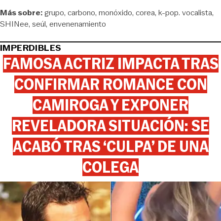
Más sobre:
grupo
carbono
monóxido
corea
k-pop. vocalista
SHINee
seúl
envenenamiento
IMPERDIBLES
FAMOSA ACTRIZ IMPACTA TRAS
CONFIRMAR ROMANCE CON
CAMIROGA Y EXPONER
REVELADORA SITUACIÓN: SE
ACABÓ TRAS ‘CULPA’ DE UNA
COLEGA