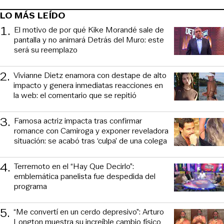
LO MÁS LEÍDO
1
.
El motivo de por qué Kike Morandé sale de
pantalla y no animará Detrás del Muro: este
será su reemplazo
2
.
Vivianne Dietz enamora con destape de alto
impacto y genera inmediatas reacciones en
la web: el comentario que se repitió
3
.
Famosa actriz impacta tras confirmar
romance con Camiroga y exponer reveladora
situación: se acabó tras ‘culpa’ de una colega
4
.
Terremoto en el “Hay Que Decirlo”:
emblemática panelista fue despedida del
programa
5
.
“Me convertí en un cerdo depresivo”: Arturo
Longton muestra su increíble cambio físico