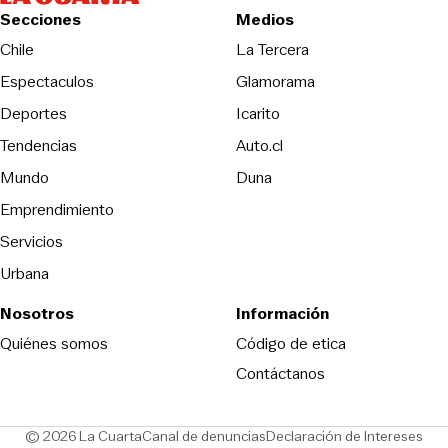
Secciones
Medios
Opens in new wind
Chile
La Tercera
Espectaculos
Glamorama
Opens in new window
Deportes
Icarito
Opens in new window
Tendencias
Auto.cl
Opens in new window
Mundo
Duna
Emprendimiento
Servicios
Urbana
Nosotros
Información
Opens in new
Quiénes somos
Código de etica
Contáctanos
Opens in new window
Ope
© 2026 La Cuarta
Canal de denuncias
Declaración de Intereses