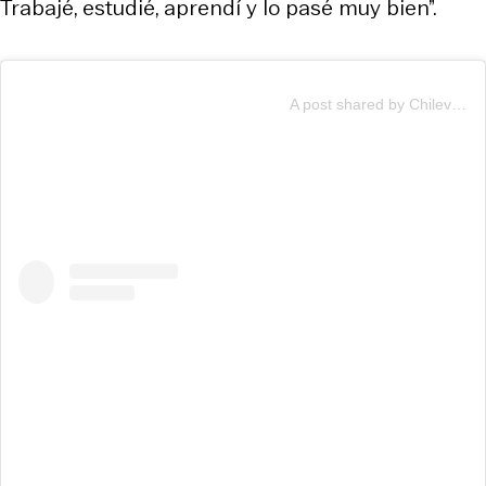
Trabajé, estudié, aprendí y lo pasé muy bien”.
A post shared by Chilevisión (@chilevision)