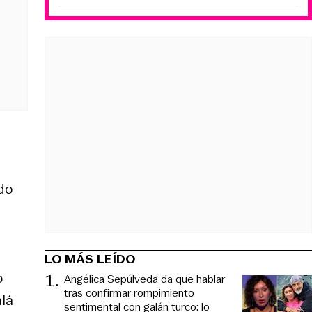
e
ndo
LO MÁS LEÍDO
o
1
.
Angélica Sepúlveda da que hablar
tras confirmar rompimiento
alá
sentimental con galán turco: lo