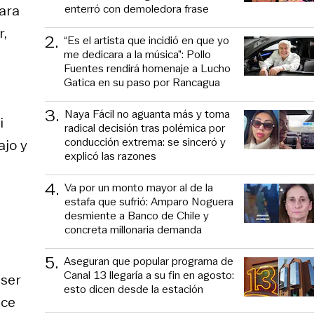
enterró con demoledora frase
para
,
2
.
“Es el artista que incidió en que yo
me dedicara a la música”: Pollo
Fuentes rendirá homenaje a Lucho
Gatica en su paso por Rancagua
3
.
Naya Fácil no aguanta más y toma
i
radical decisión tras polémica por
conducción extrema: se sinceró y
ajo y
explicó las razones
4
.
Va por un monto mayor al de la
estafa que sufrió: Amparo Noguera
desmiente a Banco de Chile y
concreta millonaria demanda
5
.
Aseguran que popular programa de
Canal 13 llegaría a su fin en agosto:
 ser
esto dicen desde la estación
ace