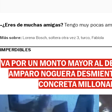
-¿Eres de muchas amigas?
Tengo muy pocas ami
Más sobre:
Lorena Bosch
soltera otra vez 3
turco
Fabiola
IMPERDIBLES
VA POR UN MONTO MAYOR AL DE
AMPARO NOGUERA DESMIENTE
CONCRETA MILLONA