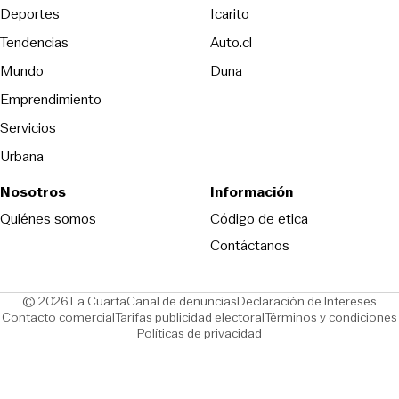
Opens in new window
Deportes
Icarito
Opens in new window
Tendencias
Auto.cl
Opens in new window
Mundo
Duna
Emprendimiento
Servicios
Urbana
Nosotros
Información
Opens in new
Quiénes somos
Código de etica
Contáctanos
Opens in new window
Ope
© 2026 La Cuarta
Canal de denuncias
Declaración de Intereses
Opens in new window
Opens in new window
Contacto comercial
Tarifas publicidad electoral
Términos y condiciones
Políticas de privacidad