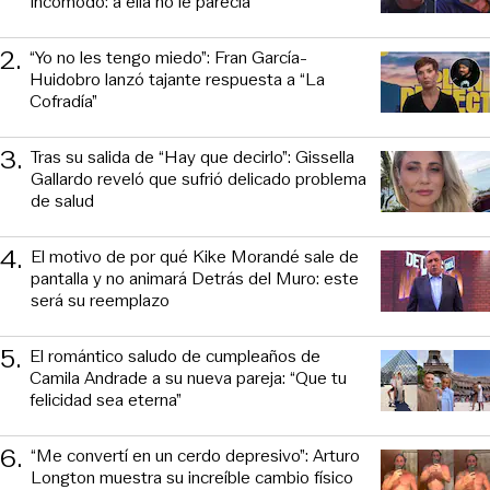
incomodó: a ella no le parecía
2
.
“Yo no les tengo miedo”: Fran García-
Huidobro lanzó tajante respuesta a “La
Cofradía”
3
.
Tras su salida de “Hay que decirlo”: Gissella
Gallardo reveló que sufrió delicado problema
de salud
4
.
El motivo de por qué Kike Morandé sale de
pantalla y no animará Detrás del Muro: este
será su reemplazo
5
.
El romántico saludo de cumpleaños de
Camila Andrade a su nueva pareja: “Que tu
felicidad sea eterna”
6
.
“Me convertí en un cerdo depresivo”: Arturo
Longton muestra su increíble cambio físico