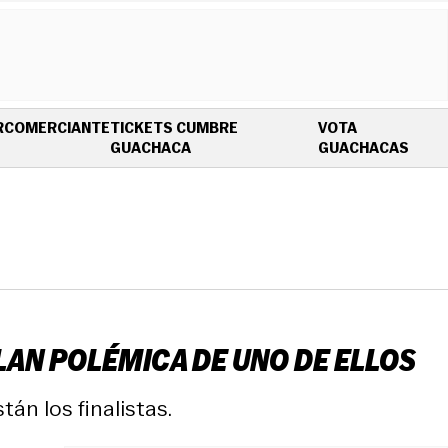
R
COMERCIANTE
TICKETS CUMBRE
VOTA
OPENS IN NEW WINDOW
OPEN
GUACHACA
GUACHACAS
ELAN POLÉMICA DE UNO DE ELLOS
án los finalistas.