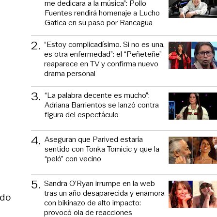
me dedicara a la música”: Pollo
Fuentes rendirá homenaje a Lucho
Gatica en su paso por Rancagua
2
.
“Estoy complicadísimo. Si no es una,
es otra enfermedad”: el “Peñeteñe”
reaparece en TV y confirma nuevo
drama personal
3
.
“La palabra decente es mucho”:
Adriana Barrientos se lanzó contra
figura del espectáculo
4
.
Aseguran que Parived estaría
sentido con Tonka Tomicic y que la
“peló” con vecino
5
.
Sandra O’Ryan irrumpe en la web
tras un año desaparecida y enamora
ado
con bikinazo de alto impacto:
provocó ola de reacciones