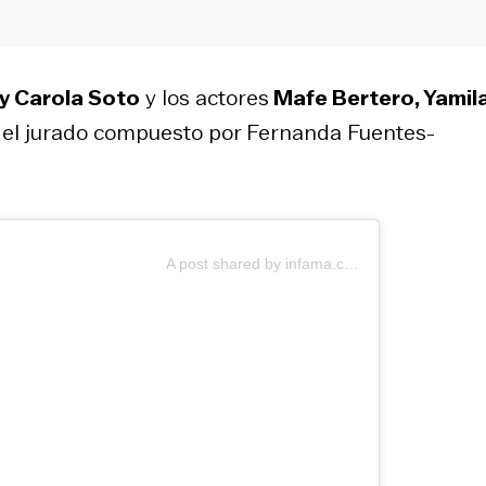
 y Carola Soto
y los actores
Mafe Bertero, Yamil
 el jurado compuesto por Fernanda Fuentes-
A post shared by infama.cl (@infama.cl)