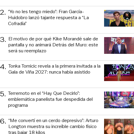
2
.
“Yo no les tengo miedo”: Fran García-
Huidobro lanzó tajante respuesta a “La
Cofradía”
3
.
El motivo de por qué Kike Morandé sale de
pantalla y no animará Detrás del Muro: este
será su reemplazo
4
.
Tonka Tomicic revela a la primera invitada a la
Gala de Viña 2027: nunca había asistido
5
.
Terremoto en el “Hay Que Decirlo”:
emblemática panelista fue despedida del
programa
6
.
“Me convertí en un cerdo depresivo”: Arturo
Longton muestra su increíble cambio físico
tras bajar 18 kilos