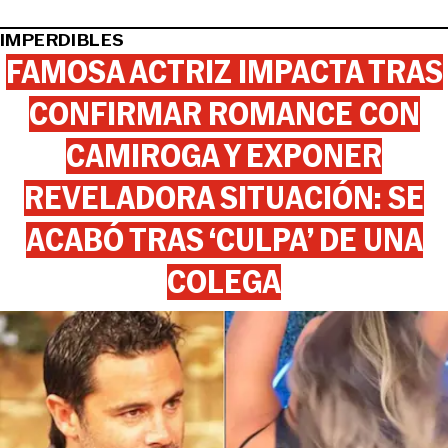
IMPERDIBLES
FAMOSA ACTRIZ IMPACTA TRAS
CONFIRMAR ROMANCE CON
CAMIROGA Y EXPONER
REVELADORA SITUACIÓN: SE
ACABÓ TRAS ‘CULPA’ DE UNA
COLEGA