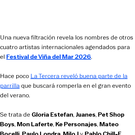
Una nueva filtración revela los nombres de otros
cuatro artistas internacionales agendados para
el
Festival de Viña del Mar 2026
.
Hace poco
La Tercera reveló buena parte de la
parrilla
que buscará romperla en el gran evento
del verano.
Se trata de
Gloria Estefan
,
Juanes
,
Pet Shop
Boys
,
Mon Laferte
,
Ke Personajes
,
Mateo
Bocelli
,
Paulo Londra
,
Milo J
y
Pablo Chill-E
.