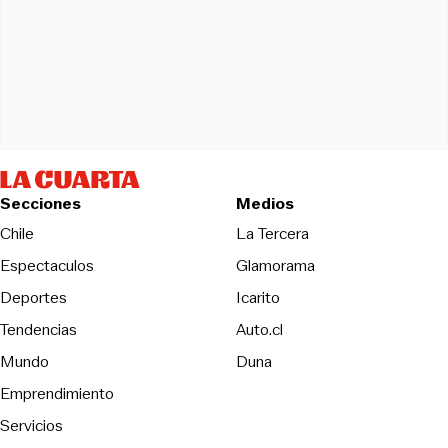
Secciones
Medios
Opens in new wind
Chile
La Tercera
Espectaculos
Glamorama
Opens in new window
Deportes
Icarito
Opens in new window
Tendencias
Auto.cl
Opens in new window
Mundo
Duna
Emprendimiento
Servicios