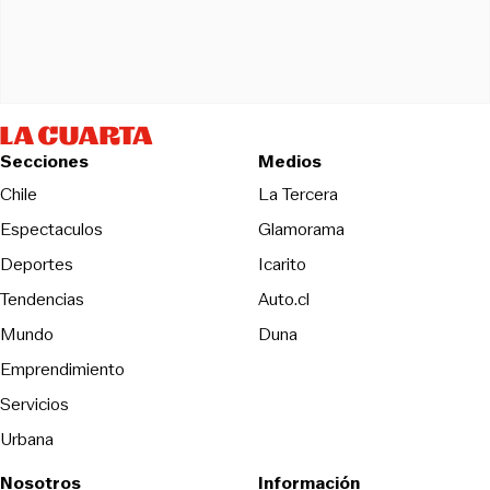
Secciones
Medios
Opens in new wind
Chile
La Tercera
Espectaculos
Glamorama
Opens in new window
Deportes
Icarito
Opens in new window
Tendencias
Auto.cl
Opens in new window
Mundo
Duna
Emprendimiento
Servicios
Urbana
Nosotros
Información