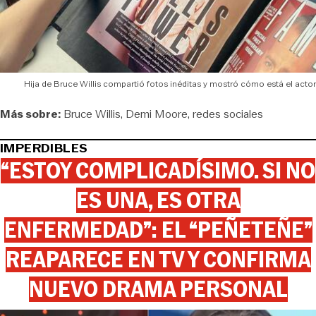
Hija de Bruce Willis compartió fotos inéditas y mostró cómo está el actor
Más sobre:
Bruce Willis
Demi Moore
redes sociales
IMPERDIBLES
“ESTOY COMPLICADÍSIMO. SI NO
ES UNA, ES OTRA
ENFERMEDAD”: EL “PEÑETEÑE”
REAPARECE EN TV Y CONFIRMA
NUEVO DRAMA PERSONAL