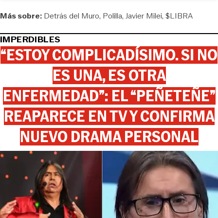
Más sobre:
Detrás del Muro
Polilla
Javier Milei
$LIBRA
IMPERDIBLES
“ESTOY COMPLICADÍSIMO. SI NO
ES UNA, ES OTRA
ENFERMEDAD”: EL “PEÑETEÑE”
REAPARECE EN TV Y CONFIRMA
NUEVO DRAMA PERSONAL
View this post on Instagram