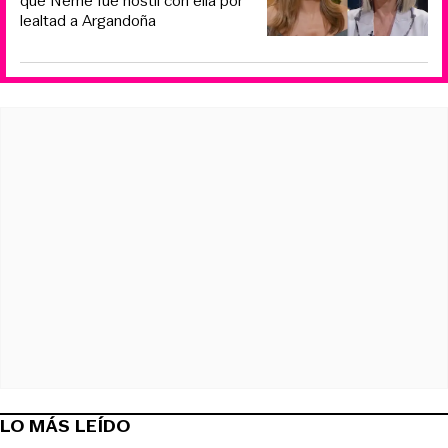
que Neme fue hostil con ella por
lealtad a Argandoña
LO MÁS LEÍDO