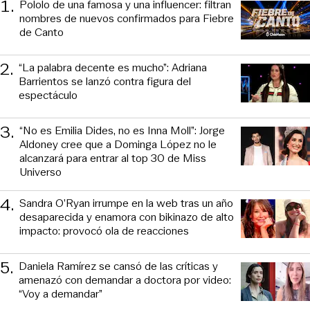
1
.
Pololo de una famosa y una influencer: filtran
nombres de nuevos confirmados para Fiebre
de Canto
2
.
“La palabra decente es mucho”: Adriana
Barrientos se lanzó contra figura del
espectáculo
3
.
“No es Emilia Dides, no es Inna Moll”: Jorge
Aldoney cree que a Dominga López no le
alcanzará para entrar al top 30 de Miss
Universo
4
.
Sandra O’Ryan irrumpe en la web tras un año
desaparecida y enamora con bikinazo de alto
impacto: provocó ola de reacciones
5
.
Daniela Ramírez se cansó de las críticas y
amenazó con demandar a doctora por video:
“Voy a demandar”