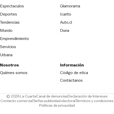
Espectaculos
Glamorama
Opens in new window
Deportes
Icarito
Opens in new window
Tendencias
Auto.cl
Opens in new window
Mundo
Duna
Emprendimiento
Servicios
Urbana
Nosotros
Información
Opens in new
Quiénes somos
Código de etica
Contáctanos
Opens in new window
Ope
© 2026 La Cuarta
Canal de denuncias
Declaración de Intereses
Opens in new window
Opens in new window
Contacto comercial
Tarifas publicidad electoral
Términos y condiciones
Políticas de privacidad