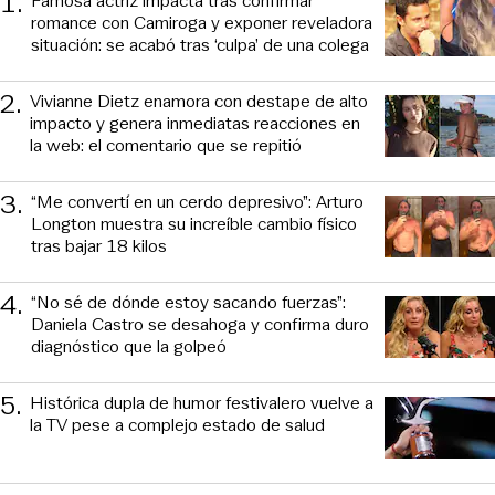
1
.
Famosa actriz impacta tras confirmar
romance con Camiroga y exponer reveladora
situación: se acabó tras ‘culpa’ de una colega
2
.
Vivianne Dietz enamora con destape de alto
impacto y genera inmediatas reacciones en
la web: el comentario que se repitió
3
.
“Me convertí en un cerdo depresivo”: Arturo
Longton muestra su increíble cambio físico
tras bajar 18 kilos
4
.
“No sé de dónde estoy sacando fuerzas”:
Daniela Castro se desahoga y confirma duro
diagnóstico que la golpeó
5
.
Histórica dupla de humor festivalero vuelve a
la TV pese a complejo estado de salud