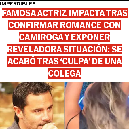
IMPERDIBLES
FAMOSA ACTRIZ IMPACTA TRAS
CONFIRMAR ROMANCE CON
CAMIROGA Y EXPONER
REVELADORA SITUACIÓN: SE
ACABÓ TRAS ‘CULPA’ DE UNA
COLEGA