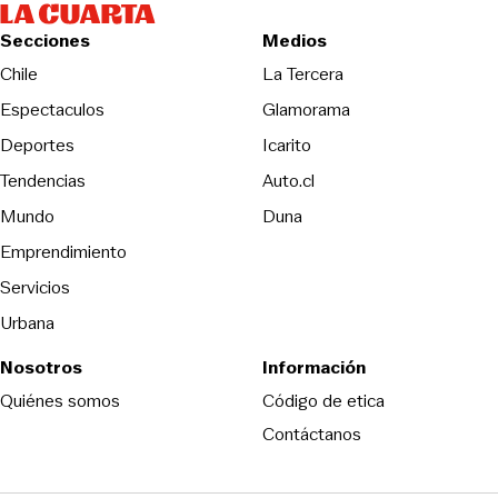
Secciones
Medios
Opens in new wind
Chile
La Tercera
Espectaculos
Glamorama
Opens in new window
Deportes
Icarito
Opens in new window
Tendencias
Auto.cl
Opens in new window
Mundo
Duna
Emprendimiento
Servicios
Urbana
Nosotros
Información
Opens in new
Quiénes somos
Código de etica
Contáctanos