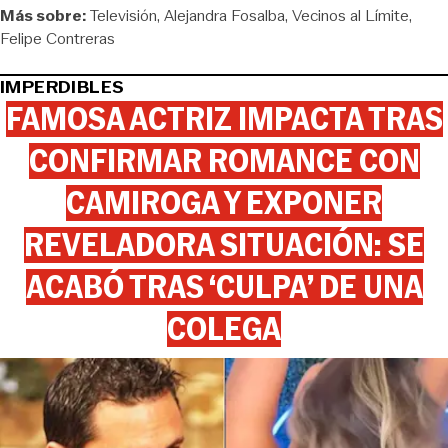
Más sobre:
Televisión
Alejandra Fosalba
Vecinos al Límite
Felipe Contreras
IMPERDIBLES
FAMOSA ACTRIZ IMPACTA TRAS
CONFIRMAR ROMANCE CON
CAMIROGA Y EXPONER
REVELADORA SITUACIÓN: SE
ACABÓ TRAS ‘CULPA’ DE UNA
COLEGA