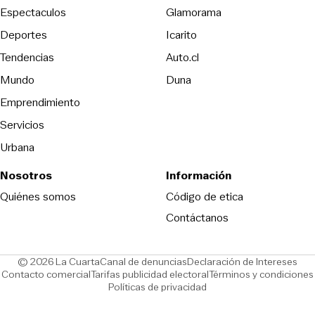
Espectaculos
Glamorama
Opens in new window
Deportes
Icarito
Opens in new window
Tendencias
Auto.cl
Opens in new window
Mundo
Duna
Emprendimiento
Servicios
Urbana
Nosotros
Información
Opens in new
Quiénes somos
Código de etica
Contáctanos
Opens in new window
Ope
© 2026 La Cuarta
Canal de denuncias
Declaración de Intereses
Opens in new window
Opens in new window
Contacto comercial
Tarifas publicidad electoral
Términos y condiciones
Políticas de privacidad