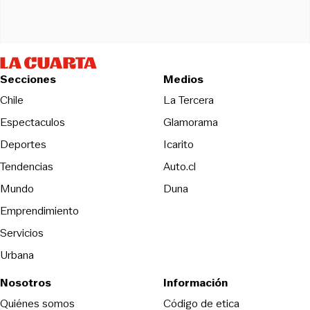
Secciones
Medios
Opens in new wind
Chile
La Tercera
Espectaculos
Glamorama
Opens in new window
Deportes
Icarito
Opens in new window
Tendencias
Auto.cl
Opens in new window
Mundo
Duna
Emprendimiento
Servicios
Urbana
Nosotros
Información
Opens in new
Quiénes somos
Código de etica