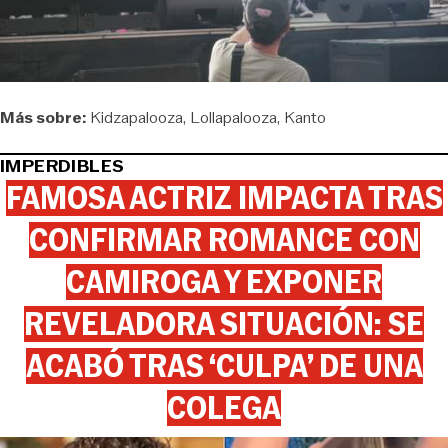
Más sobre:
Kidzapalooza
Lollapalooza
Kanto
IMPERDIBLES
FAMOSA ACTRIZ IMPACTA TRAS
CONFIRMAR ROMANCE CON
CAMIROGA Y EXPONER
REVELADORA SITUACIÓN: SE
ACABÓ TRAS ‘CULPA’ DE UNA
COLEGA