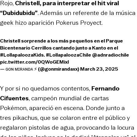
Rojo,
Christell, para interpretar el hit viral
“Dubidubidu”
. Además un referente de la música
geek hizo aparición Pokerus Proyect.
Christell sorprende a los más pequeños en el Parque
Bicentenario Cerrillos cantando junto a Kanto en el
#LollapaloozaKids
.
#LollapaloozaChile
@adnradiochile
pic.twitter.com/0QWoGEMixl
— ɢᴏɴ ᴍɪʀᴀɴᴅᴀ ⚡ (@gonmirandaxx)
March 23, 2025
Y por si no quedamos contentos,
Fernando
Cifuentes
, campeón mundial de cartas
Pokémon, apareció en escena. Donde junto a
tres pikachus, que se colaron entre el público y
regalaron pistolas de agua, provocando la locura