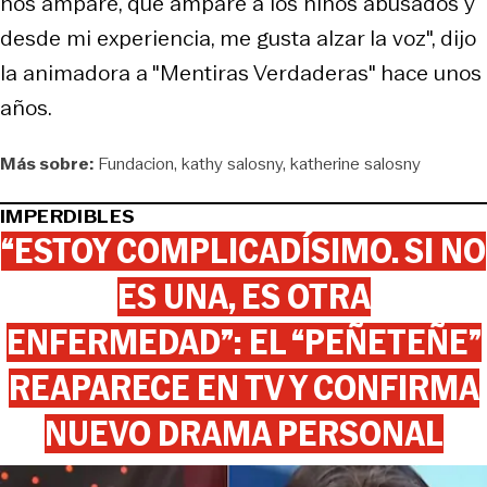
nos ampare, que ampare a los niños abusados y
desde mi experiencia, me gusta alzar la voz", dijo
la animadora a "Mentiras Verdaderas" hace unos
años.
Más sobre:
Fundacion
kathy salosny
katherine salosny
IMPERDIBLES
“ESTOY COMPLICADÍSIMO. SI NO
ES UNA, ES OTRA
ENFERMEDAD”: EL “PEÑETEÑE”
REAPARECE EN TV Y CONFIRMA
NUEVO DRAMA PERSONAL