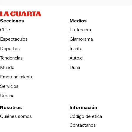
Secciones
Medios
Opens in new wind
Chile
La Tercera
Espectaculos
Glamorama
Opens in new window
Deportes
Icarito
Opens in new window
Tendencias
Auto.cl
Opens in new window
Mundo
Duna
Emprendimiento
Servicios
Urbana
Nosotros
Información
Opens in new
Quiénes somos
Código de etica
Contáctanos