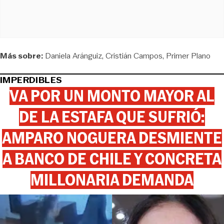
Más sobre:
Daniela Aránguiz
Cristián Campos
Primer Plano
IMPERDIBLES
VA POR UN MONTO MAYOR AL
DE LA ESTAFA QUE SUFRIÓ:
AMPARO NOGUERA DESMIENTE
A BANCO DE CHILE Y CONCRETA
MILLONARIA DEMANDA