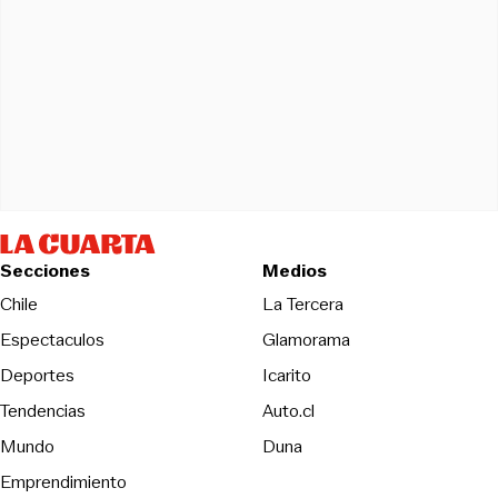
Secciones
Medios
Opens in new wind
Chile
La Tercera
Espectaculos
Glamorama
Opens in new window
Deportes
Icarito
Opens in new window
Tendencias
Auto.cl
Opens in new window
Mundo
Duna
Emprendimiento