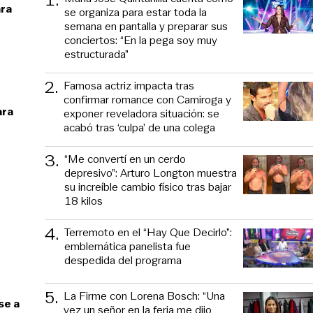
ara
se organiza para estar toda la
semana en pantalla y preparar sus
conciertos: “En la pega soy muy
estructurada”
2
.
Famosa actriz impacta tras
confirmar romance con Camiroga y
ara
exponer reveladora situación: se
acabó tras ‘culpa’ de una colega
3
.
“Me convertí en un cerdo
depresivo”: Arturo Longton muestra
su increíble cambio físico tras bajar
18 kilos
4
.
Terremoto en el “Hay Que Decirlo”:
emblemática panelista fue
despedida del programa
5
.
La Firme con Lorena Bosch: “Una
se a
vez un señor en la feria me dijo